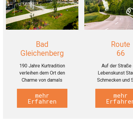
Bad
Route
Gleichenberg
66
190 Jahre Kurtradition
Auf der Straße
verleihen dem Ort den
Lebenskunst Sta
Charme von damals
Schmecken und 
mehr
mehr
Erfahren
Erfahre